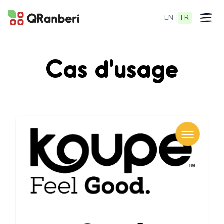
EN
|
FR
Ouvrir 
Cas d'usage